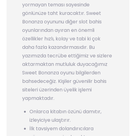
yormayan teması sayesinde
gönlünüze taht kuracaktır. Sweet
Bonanza oyununu diğer slot bahis
oyunlarından ayıran en önemli
özellikler hızlı, kolay ve tabi ki çok
daha fazla kazandırmasıdır. Bu
yazımızda tecrübe ettiğimiz ve sizlere
aktarmaktan mutluluk duyacağımız
Sweet Bonanza oyunu bilgilerden
bahsedeceğiz. Kişiler güvenilir bahis
siteleri üzerinden üyelik işlemi
yapmaktadır.
Onlarca kitabın özünü damıtır,
izleyiciye ulaştırır.
İlk tavsiyem dolandırıcılara