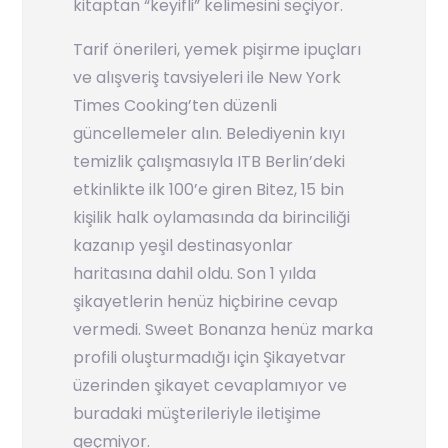
kitaptan “keyifli” kelimesini seçiyor.
Tarif önerileri, yemek pişirme ipuçları
ve alışveriş tavsiyeleri ile New York
Times Cooking’ten düzenli
güncellemeler alın. Belediyenin kıyı
temizlik çalışmasıyla ITB Berlin’deki
etkinlikte ilk 100’e giren Bitez, 15 bin
kişilik halk oylamasında da birinciliği
kazanıp yeşil destinasyonlar
haritasına dahil oldu. Son 1 yılda
şikayetlerin henüz hiçbirine cevap
vermedi. Sweet Bonanza henüz marka
profili oluşturmadığı için Şikayetvar
üzerinden şikayet cevaplamıyor ve
buradaki müşterileriyle iletişime
geçmiyor.