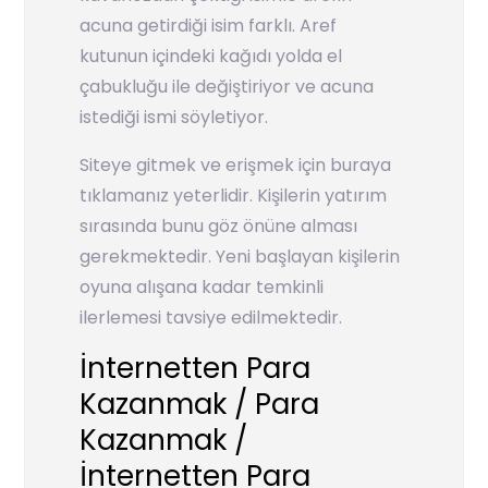
acuna getirdiği isim farklı. Aref
kutunun içindeki kağıdı yolda el
çabukluğu ile değiştiriyor ve acuna
istediği ismi söyletiyor.
Siteye gitmek ve erişmek için buraya
tıklamanız yeterlidir. Kişilerin yatırım
sırasında bunu göz önüne alması
gerekmektedir. Yeni başlayan kişilerin
oyuna alışana kadar temkinli
ilerlemesi tavsiye edilmektedir.
İnternetten Para
Kazanmak / Para
Kazanmak /
İnternetten Para