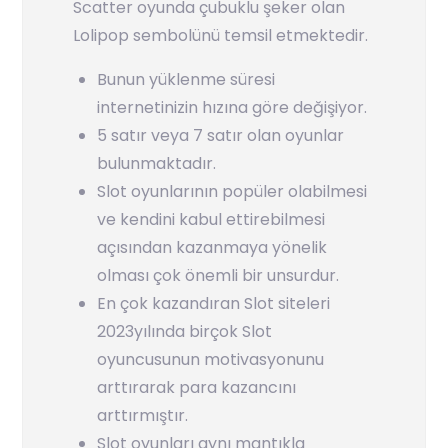
Scatter oyunda çubuklu şeker olan
Lolipop sembolünü temsil etmektedir.
Bunun yüklenme süresi
internetinizin hızına göre değişiyor.
5 satır veya 7 satır olan oyunlar
bulunmaktadır.
Slot oyunlarının popüler olabilmesi
ve kendini kabul ettirebilmesi
açısından kazanmaya yönelik
olması çok önemli bir unsurdur.
En çok kazandıran Slot siteleri
2023yılında birçok Slot
oyuncusunun motivasyonunu
arttırarak para kazancını
arttırmıştır.
Slot oyunları aynı mantıkla