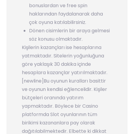
bonuslardan ve free spin
haklarından faydalanarak daha
çok oyuna katılabilirsiniz.
Dönen cisimlerin bir araya gelmesi
söz konusu olmaktadır.
Kişilerin kazançları ise hesaplarına
yatmaktadır. Sitelerin yoğunluğuna
göre yaklaşık 30 dakika içinde
hesaplara kazançlar yatırılmaktadır.
[newline]Bu oyunun kuralları basittir
ve oyunun kendisi eğlencelidir. Kişiler
bütçeleri oranında yatırım
yapmaktadır. Böylece bir Casino
platformda Slot oyunlarının tüm
birikimi kazananlara pay olarak
dağıtılabilmektedir. Elbette ki dikkat