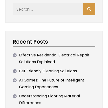
Search
for:
Recent Posts
Effective Residential Electrical Repair
Solutions Explained
Pet Friendly Cleaning Solutions
AI Games: The Future of Intelligent
Gaming Experiences
Understanding Flooring Material
Differences