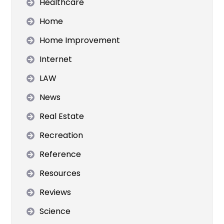
Healthcare
Home
Home Improvement
Internet
LAW
News
Real Estate
Recreation
Reference
Resources
Reviews
Science