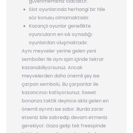
güvenmemeniz olacaktır.
Slot oyunlarında herhangi bir hile
söz konusu olmamaktadır.
Kazançlı oyunlar genellikte
oyuncuların en sık oynadığı
oyunlardan oluşmaktadır.
Aynı meyveler yerine gelen yeni
semboller ile aynı spin içinde tekrar
kazanabiliyorsunuz. Ancak
meyvelerden daha önemli şey ise
çarpan sembolü. Bu çarpanlar ile
kazancınızı katlıyorsunuz. Sweet
bonanza taktik deyince akla gelen en
önemli ayrıntı ise sabır. Burda zarar
etseniz bile sabredip devam etmeniz
gerekiyor. Gaza gelip tek freespinde