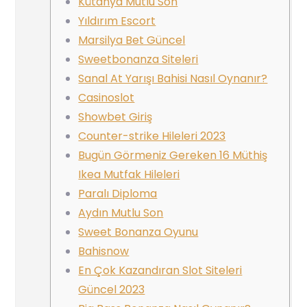
Kütahya Mutlu Son
Yıldırım Escort
Marsilya Bet Güncel
Sweetbonanza Siteleri
Sanal At Yarışı Bahisi Nasıl Oynanır?
Casinoslot
Showbet Giriş
Counter-strike Hileleri 2023
Bugün Görmeniz Gereken 16 Müthiş
Ikea Mutfak Hileleri
Paralı Diploma
Aydın Mutlu Son
Sweet Bonanza Oyunu
Bahisnow
En Çok Kazandıran Slot Siteleri
Güncel 2023