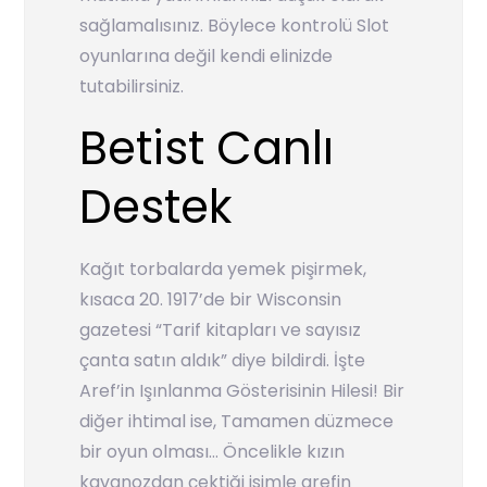
sağlamalısınız. Böylece kontrolü Slot
oyunlarına değil kendi elinizde
tutabilirsiniz.
Betist Canlı
Destek
Kağıt torbalarda yemek pişirmek,
kısaca 20. 1917’de bir Wisconsin
gazetesi “Tarif kitapları ve sayısız
çanta satın aldık” diye bildirdi. İşte
Aref’in Işınlanma Gösterisinin Hilesi! Bir
diğer ihtimal ise, Tamamen düzmece
bir oyun olması… Öncelikle kızın
kavanozdan çektiği isimle arefin