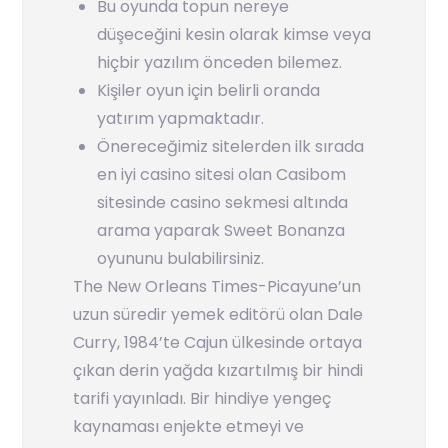
Bu oyunda topun nereye
düşeceğini kesin olarak kimse veya
hiçbir yazılım önceden bilemez.
Kişiler oyun için belirli oranda
yatırım yapmaktadır.
Önereceğimiz sitelerden ilk sırada
en iyi casino sitesi olan Casibom
sitesinde casino sekmesi altında
arama yaparak Sweet Bonanza
oyununu bulabilirsiniz.
The New Orleans Times-Picayune’un
uzun süredir yemek editörü olan Dale
Curry, 1984’te Cajun ülkesinde ortaya
çıkan derin yağda kızartılmış bir hindi
tarifi yayınladı. Bir hindiye yengeç
kaynaması enjekte etmeyi ve