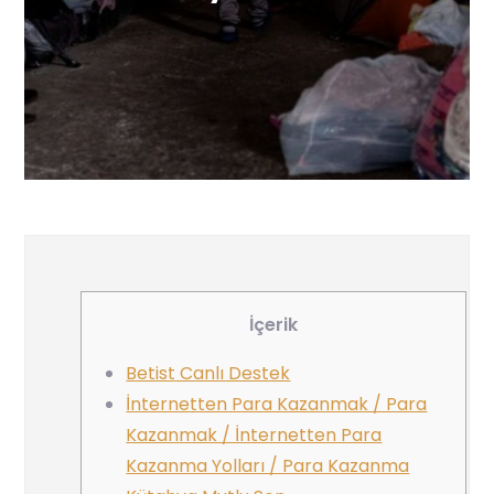
İçerik
Betist Canlı Destek
İnternetten Para Kazanmak / Para
Kazanmak / İnternetten Para
Kazanma Yolları / Para Kazanma