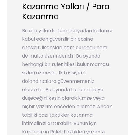
Kazanma Yolları / Para
Kazanma
Bu site yıllardır tüm dünyadan kullanıcı
kabul eden güvenilir bir casino
sitesidir, lisansları hem curacau hem
de malta üzerindendir. Bu oyunda
herhangi bir rulet hilesi bulunmaması
sizleri üzmesin. İlk tavsiyem
dolandırıcılara güvenmemeniz
olacaktır. Bu oyunda topun nereye
düşeceğini kesin olarak kimse veya
hiçbir yazılım önceden bilemez. Ancak
tabii ki bazı taktikler kazanma
ihtimalinizi arttırabilir. Bunun için
Kazandıran Rulet Taktikleri yazımızı